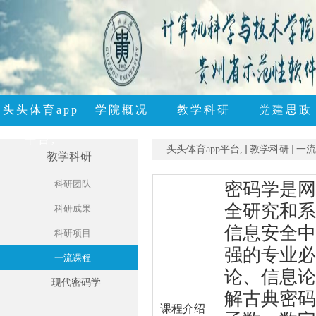
头头体育app
学院概况
教学科研
党建思政
平台,
头头体育app平台,
教学科研
一流
教学科研
科研团队
密码学是网
全研究和系
科研成果
信息安全中
科研项目
强的专业必
一流课程
论、信息论
现代密码学
解古典密码
课程介绍