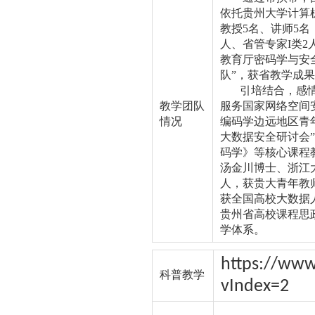
依托贵州大学计算
教授5名、讲师5名
人、省管专家I类2
教育厅密码学与安
队”，获省教学成
引培结合，感情留
教学团队
服务国家网络空间
情况
编码学边远地区青年
大数据安全研讨会”
码学》等核心课程
汤金川博士、浙江
人，获贵大青年教
获全国高校大数据
贵州省高校课程思
学体系。
https://www
科普教学
vIndex=2