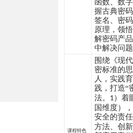
函数、数字
握古典密码
签名、密码
原理，领悟
解密码产品
中解决问题
围绕《现代
密标准的思
人，实践育
践，打造“
法。
）着
1
国维度），
安全的责任
方法、创新
课程特色