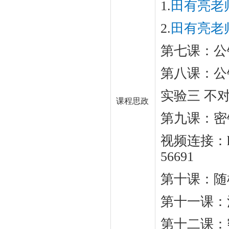
1.
田有亮老
2.
田有亮老
第七课：公
第八课：公
实验三 不
课程思政
第九课：密
视频连接：
56691
第十课：随
第十一课：
第十二课：