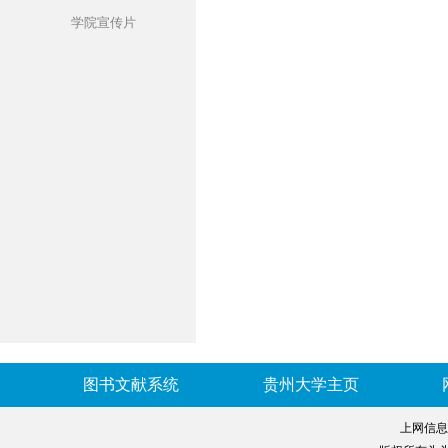
学院宣传片
图书文献系统
贵州大学主页
上网信息